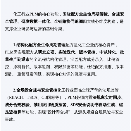
化工行业PLM的核心功能，围绕
配方全生命周期管控、合规安
全管理、研发数据一体化、全链路协同追溯
四大核心维度构建，是
支撑企业研发与运营的基础骨架。
1.结构化配方全生命周期管理
配方是化工企业的核心资产，
PLM需实现配方从
研发立项、实验迭代、版本管控、中试转化、批
量生产到退市
的全流程结构化管理。涵盖配方成分录入、比例管
控、原料替代、版本追溯、权限加密等功能，杜绝配方泄露、版本
混乱、重复研发问题，实现核心知识的沉淀与复用。
2.全场景合规与安全管控
化工行业面临全球严苛的法规监管
（REACH、TSCA、GB国标等），PLM必须内置
法规库实时同步、
成分合规校验、禁用限用物质预警、SDS安全说明书自动生成、碳
足迹核算
等功能，实现“设计即合规”，从源头规避合规风险与安全
事故。