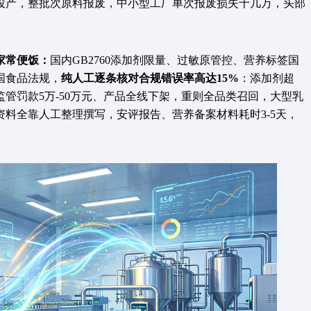
投产，整批次原料报废，中小型工厂单次报废损失十几万，头部
家常便饭：
国内GB2760添加剂限量、过敏原管控、营养标签国
国食品法规，
纯人工逐条核对合规错误率高达15%
：添加剂超
管罚款5万-50万元、产品全线下架，重则全品类召回，大型乳
料全靠人工整理撰写，安评报告、营养备案材料耗时3-5天，