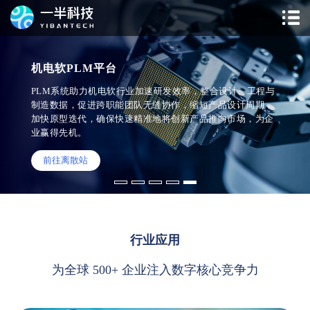
机电软PLM平台
PLM系统助力机电软行业加速研发效率，整合设计、工程与
制造数据，促进跨职能团队无缝协作，缩短产品设计周期，
加快原型迭代，确保快速精准地将创新产品推向市场，为企
业赢得先机。
前往离散站
行业应用
为全球 500+ 企业注入数字核心竞争力