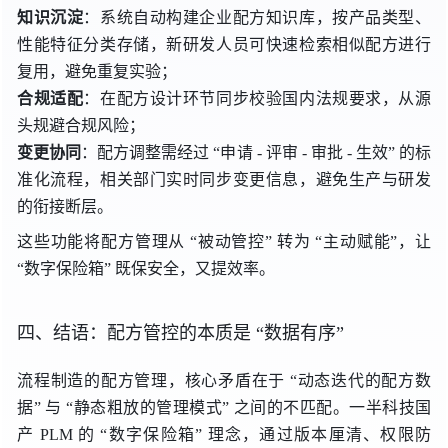
知识沉淀
：系统自动构建企业配方知识库，按产品类型、
性能特征分类存储，新研发人员可快速检索相似配方进行
复用，避免重复实验；
合规适配
：在配方设计环节同步校验国内法规要求，从源
头规避合规风险；
变更协同
：配方调整需
经过 “
申请 -
评审 -
审批
- 生效
” 的
标
准化流程，相关部门实时同步变更信息，避免生产与研发
的衔接断层。
这些功能将配方管理
从 “
被动管控
” 转
为 “
主动赋能”，
让
“
数字保险箱
” 既
保安全，又提效率。
四、结语：配方管控的本质
是 “
数据有序”
流程制造的配方管理，核心矛盾
在于 “
动态迭代的配方数
据”
与 “
静态粗放的管理模式
” 之间
的不匹配。一半科技国
产 PLM
的 “
数字保险箱
” 理念
，通过版本厘清、权限防