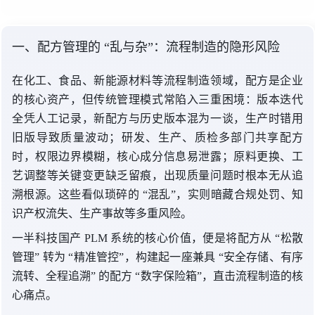
一、配方管理
的 “
乱与杂”：流程制造的隐形风险
在化工、食品、新能源材料等流程制造领域，配方是企业
的核心资产，但传统管理模式常陷入三重困境：版本迭代
全凭人工记录，新配方与历史版本混为一谈，生产时错用
旧版导致质量波动；研发、生产、质检多部门共享配方
时，权限边界模糊，核心成分信息易泄露；原料更换、工
艺调整等关键变更缺乏留痕，出现质量问题时根本无从追
溯根源。这些看似琐碎
的 “
混乱”，实则暗藏合规处罚、知
识产权流失、生产事故等多重风险。
一半科技国产 PLM 系统的核心价值，便是将配方
从 “
松散
管理
” 转
为 “
精准管控”，构建起一座兼
具 “
安全存储、有序
流转、全程追溯
” 的
配方 “
数字保险箱”，直击流程制造的核
心痛点。