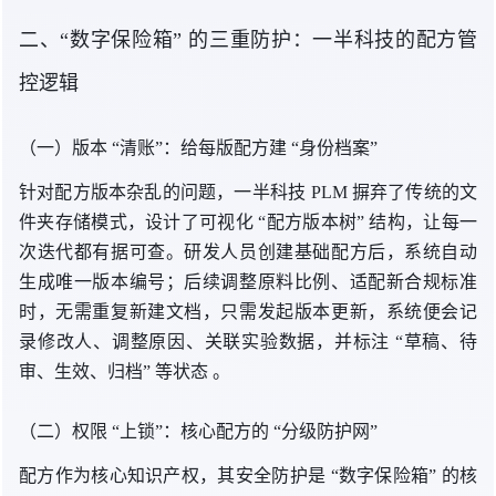
二、“数字保险箱
” 的
三重防护：一半科技的配方管
控逻辑
（一）
版本 “
清账”：给每版配方
建 “
身份档案”
针对配方版本杂乱的问题，一半科技 PLM 摒弃了传统的文
件夹存储模式，设计了可视
化 “
配方版本树
” 结构
，让每一
次迭代都有据可查。研发人员创建基础配方后，系统自动
生成唯一版本编号；后续调整原料比例、适配新合规标准
时，无需重复新建文档，只需发起版本更新，系统便会记
录修改人、调整原因、关联实验数据，并
标注 “
草稿、待
审、生效、归档
” 等
状态
。
（二）
权限 “
上锁”：核心配方
的 “
分级防护网”
配方作为核心知识产权，其安全防护
是 “
数字保险箱
” 的
核