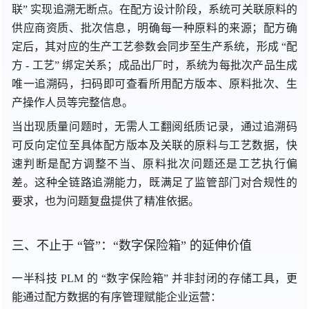
联
” 实现
追溯无断点。在配方设计阶段，系统可关联原料的
供应商资质、批次信息，明确每一种原料的来源；配方确
定后，其对应的生产工艺参数会同步至生产系统，
形成 “
配
方
- 工艺
” 绑定
关系；成品出厂时，系统为每批次产品生成
唯一追溯码，扫码即可查看所用配方版本、原料批次、生
产操作人员等完整信息。
当出现质量问题时，无需人工翻阅纸质记录，通过追溯码
可反向定位至具体配方版本及关联的原料与工艺数据，快
速判断是配方调整不当、原料批次问题还是工艺执行偏
差。这种全链路追溯能力，既满足了监管部门对合规性的
要求，也为问题复盘提供了精准依据。
三、不止
于 “
管”：“数字保险箱
” 的
延伸价值
一半科技 PLM
的 “
数字保险箱
” 并
非封闭的存储工具，更
能通过配方数据的有序管理赋能企业运营：