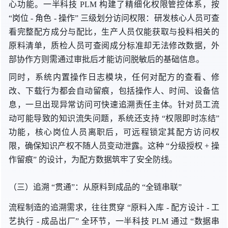
心功能。一半科技 PLM 构建了精细化权限管控体系，
按
“
岗位 -
角色 -
操作
” 三级
划分访问权限：研发核心人员可查
看完整配方成分与配比，生产人员仅能获取与投料相关的
原料清单，质检人员可查阅成分标准却无法修改数据，外
部协作方则需通过审批后才能访问脱敏后的基础信息。
同时，系统内置操作日志模块，任何对配方的查看、修
改、下载行为都会自动留痕，包括操作人、时间、设备信
息，一旦出现异常访问可快速追溯责任主体。针对员工流
动可能导致的知识流失问题，系统还
支持 “
权限即时冻结
”
功能
，核心岗位人员离职后，可远程锁定其配方访问权
限，确保知识产权不随人员变动泄露。这
种 “
分级授权 + 操
作留痕
” 的
设计，为配方数据筑牢了安全防线。
（三）
追溯 “
贯通”：从原料到成品
的 “
全链串联”
流程制造的追溯需求，往往
贯穿 “
原料入库
- 配方
设计
- 工
艺
执行
- 成品
出厂
” 全
环节，一半科技 PLM
通过 “
数据串