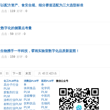
要以配方资产、食安合规、细分赛道适配为三大选型标准
5
点击：
119
好评：
0
发数字化的侧重点考量
6
点击：
59
好评：
0
超生物携手一半科技，擘画实验室数字化品质新蓝图！
1
点击：
159
好评：
0
10
11
下一页
末页
共
43
页
423
条
化工PLM平台
消费品PLM平
医药PLM平
微信公众号
高分子行业
台
台
休闲食品
化学药
PLM
PLM
PLM
胶黏剂行业
连锁餐饮
中医药
PLM
PLM
PLM
涂料行业PLM
饮料饮品
生物药
材料行业PLM
PLM
PLM
助剂行业PLM