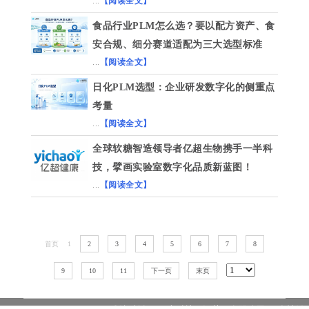
...
【阅读全文】
食品行业PLM怎么选？要以配方资产、食
安合规、细分赛道适配为三大选型标准
...
【阅读全文】
日化PLM选型：企业研发数字化的侧重点
考量
...
【阅读全文】
全球软糖智造领导者亿超生物携手一半科
技，擘画实验室数字化品质新蓝图！
...
【阅读全文】
首页
1
2
3
4
5
6
7
8
9
10
11
下一页
末页